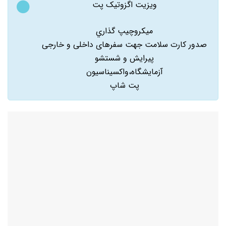
ويزيت اگزوتيک پت
ميکروچيپ گذاري
صدور کارت سلامت جهت سفرهای داخلی و خارجی
پيرايش و شستشو
آزمايشگاه،واکسيناسيون
پت شاپ