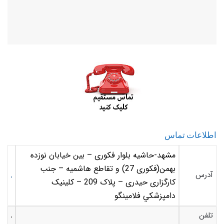
اطلاعات تماس
مشهد-حاشیه بلوار فکوری – بین خیابان نوزده
بهمن(فکوری 27) و تقاطع هاشمیه – جنب
آدرس
کارگزاری حیدری – پلاک 209 – کلينيک
دامپزشکي فلامينگو
تلفن