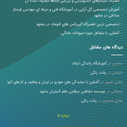
مضرات سیگارهای الکترونیکی و بررسی جامعه مصرف کننده آن
آموزش تخصصی گل آرایی در آموزشگاه فنی و حرفه ای مهندس فرحناز
صادقی در مشهد
تخصصی ترین تعمیرگاه گیربکس های اتومات در مشهد
آشنایی با مشاغل حوزه حیوانات خانگی
دیدگاه های مشاغل
محسن
در
آموزشگاه رانندگی ارشاد
ناشناس
در
پالت رنگی
شادی علیپور
در
آشنایی با نمایندگی های خودرو در ایران و وظایف و کارهای آنها
مصطفی
در
موسسه حفاظتی مراقبتی نظم گستران مشهد
هادی محمدی
در
پالت رنگی
درباره ما