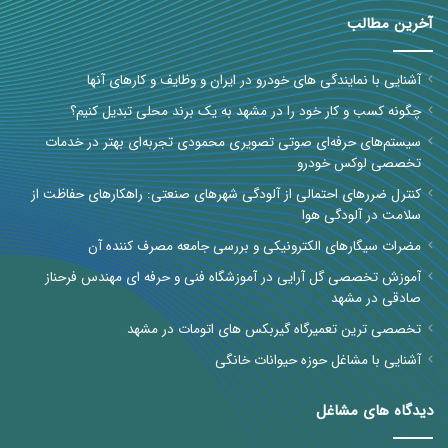
آخرین مطالب
آشنایی با نمایندگی های خودرو در ایران و وظایف و کارهای آنها
چگونه کسب و کار خود را در مشهد به یک برند محلی تبدیل کنیم؟
سیستم‌های حرفه‌ای صوتی تصویری محمودی تجربه‌ای بهتر در خدمات
تخصصی لوکس خودرو
کنترل ضررهای احتمالی از آلودگی شهرهای صنعتی: راهکارهای حفاظت از
سلامت در آلودگی هوا
مضرات سیگارهای الکترونیکی و بررسی جامعه مصرف کننده آن
آموزش تخصصی گل آرایی در آموزشگاه فنی و حرفه ای مهندس فرحناز
صادقی در مشهد
تخصصی ترین تعمیرگاه گیربکس های اتومات در مشهد
آشنایی با مشاغل حوزه حیوانات خانگی
دیدگاه های مشاغل