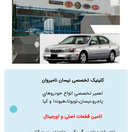
کلینیک تخصصی نیسان نامبروان
تعمير تخصصي انواع خودروهاي
پاجرو،نيسان،تويوتا،هيوندا و کيا
تامین قطعات اصلی و اورجینال
تعميرات موتوري،گيربکس،جلوبندي،سيم کشي