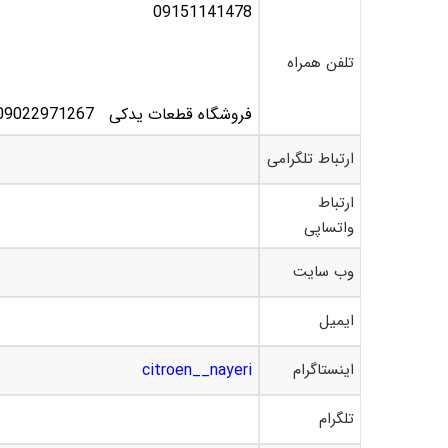
09151141478
تلفن همراه
فروشگاه قطعات یدکی 09022971267
ارتباط تلگرامی
ارتباط
واتساپی
وب سایت
ایمیل
اینستاگرام
citroen__nayeri
تلگرام