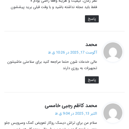
نظر زمان، کیفیت و هزینه واقعا راضی بودم.»
فقط باید عجله نداشته باشید و با وقت قبلی برید پیششون
پاسخ
گ
محمد
ف
آگوست 17, 2025 در 10:26 ق.ظ
ت
عالی خدمات شون حتما مراجعه کنید برای سلامتی ماشینتون
:
تجهیزات به روزی دارند
پاسخ
گ
محمد کاظم رجبی خامسی
ف
اکتبر 13, 2025 در 9:04 ق.ظ
ت
سلام من برای تراش دیسک روکار تعویض کمک وسرویس جلو
: