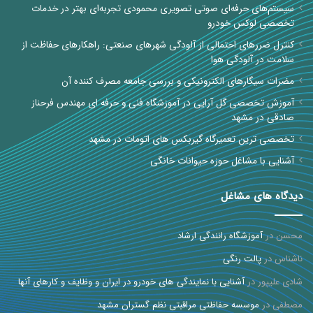
سیستم‌های حرفه‌ای صوتی تصویری محمودی تجربه‌ای بهتر در خدمات
تخصصی لوکس خودرو
کنترل ضررهای احتمالی از آلودگی شهرهای صنعتی: راهکارهای حفاظت از
سلامت در آلودگی هوا
مضرات سیگارهای الکترونیکی و بررسی جامعه مصرف کننده آن
آموزش تخصصی گل آرایی در آموزشگاه فنی و حرفه ای مهندس فرحناز
صادقی در مشهد
تخصصی ترین تعمیرگاه گیربکس های اتومات در مشهد
آشنایی با مشاغل حوزه حیوانات خانگی
دیدگاه های مشاغل
محسن
در
آموزشگاه رانندگی ارشاد
ناشناس
در
پالت رنگی
شادی علیپور
در
آشنایی با نمایندگی های خودرو در ایران و وظایف و کارهای آنها
مصطفی
در
موسسه حفاظتی مراقبتی نظم گستران مشهد