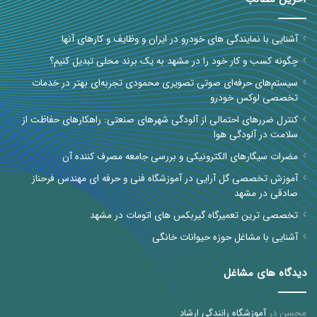
آشنایی با نمایندگی های خودرو در ایران و وظایف و کارهای آنها
چگونه کسب و کار خود را در مشهد به یک برند محلی تبدیل کنیم؟
سیستم‌های حرفه‌ای صوتی تصویری محمودی تجربه‌ای بهتر در خدمات
تخصصی لوکس خودرو
کنترل ضررهای احتمالی از آلودگی شهرهای صنعتی: راهکارهای حفاظت از
سلامت در آلودگی هوا
مضرات سیگارهای الکترونیکی و بررسی جامعه مصرف کننده آن
آموزش تخصصی گل آرایی در آموزشگاه فنی و حرفه ای مهندس فرحناز
صادقی در مشهد
تخصصی ترین تعمیرگاه گیربکس های اتومات در مشهد
آشنایی با مشاغل حوزه حیوانات خانگی
دیدگاه های مشاغل
محسن
در
آموزشگاه رانندگی ارشاد