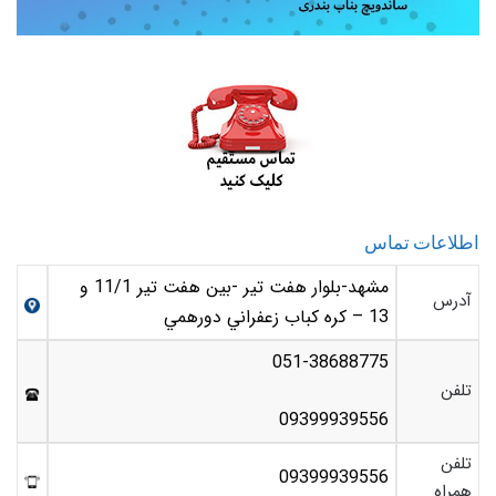
اطلاعات تماس
مشهد-بلوار هفت تير -بين هفت تير 11/1 و
آدرس
13 – کره کباب زعفراني دورهمي
051-38688775
تلفن
09399939556
تلفن
09399939556
همراه