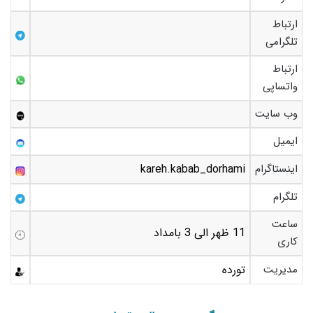
ارتباط
تلگرامی
ارتباط
واتساپی
وب سایت
ایمیل
اینستاگرام
kareh.kabab_dorhami
تلگرام
ساعت
11 ظهر الی 3 بامداد
کاری
مدیریت
تورده