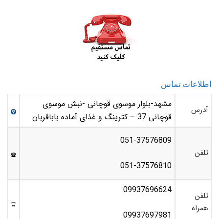
اطلاعات تماس
مشهد-بلوار موسوی قوچانی -نبش موسوی
آدرس
قوچانی 37 – کترینگ و غذای آماده باباقربان
051-37576809
تلفن
051-37576810
09937696624
تلفن
همراه
09937697981