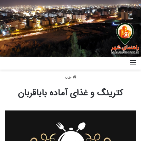
خانه
کترینگ و غذای آماده باباقربان