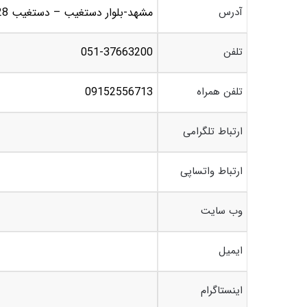
آدرس
مشهد-بلوار دستغیب – دستغیب 28 – فرهاد 27 – روبروی نوین باتری
تلفن
051-37663200
تلفن همراه
09152556713
ارتباط تلگرامی
ارتباط واتساپی
وب سایت
ایمیل
اینستاگرام