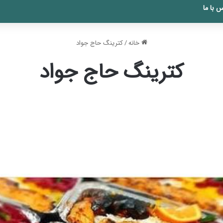
 با ما
خانه
/
کترینگ حاج جواد
کترینگ حاج جواد