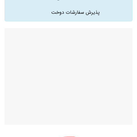
پذيرش سفارشات دوخت