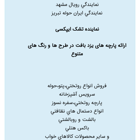
نمايندگي رويال مشهد
نمايندگي ايران حوله تبريز
نماینده تشک ایپکسی
ارائه پارچه های یزد بافت در طرح ها و رنگ های
متنوع
فروش انواع روتختي،پتو،حوله
سرويس آشپزخانه
پارچه روتختي،سفره نسوز
انواع دستمال هاي نظافتي
بالشت و روبالشتي
باکس هتلي
و ساير محصولات کالاهاي خواب