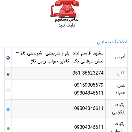
اطلاعات تماس
مشهد-قاسم آباد -بلوار شریعتی -شریعتی 26 –
آدرس
نبش عرفانی یک -کالای خواب رزین تاژ
تلفن
051-36623274
09159005679
تلفن
همراه
09304346611
ارتباط
09304346611
تلگرامی
ارتباط
09304346611
واتساپی