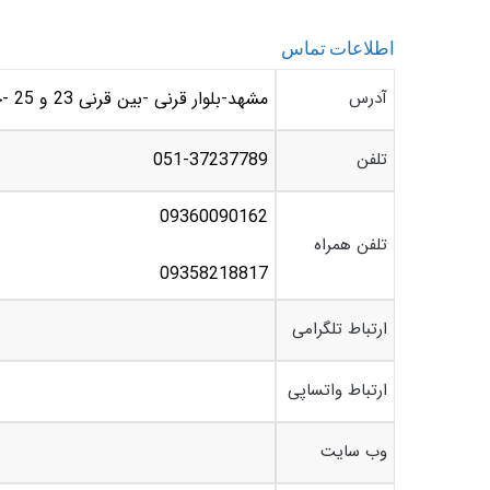
اطلاعات تماس
آدرس
مشهد-بلوار قرنی -بین قرنی 23 و 25 -جنب موسسه مالی و اعتباری ملل-کالای تحریر مومن
تلفن
051-37237789
09360090162
تلفن همراه
09358218817
ارتباط تلگرامی
ارتباط واتساپی
وب سایت