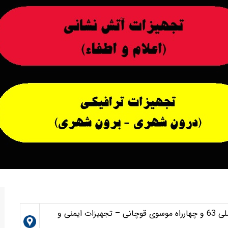
مشهد-خیابان حرعاملی – حدفاصل حرعاملی 63 و چهارراه موسوی قوچانی – تجهیزات ایمنی و