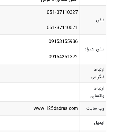
051-37110327
تلفن
051-37110021
09153155936
تلفن همراه
09154251372
ارتباط
تلگرامی
ارتباط
واتساپی
وب سایت
www.125dadras.com
ایمیل