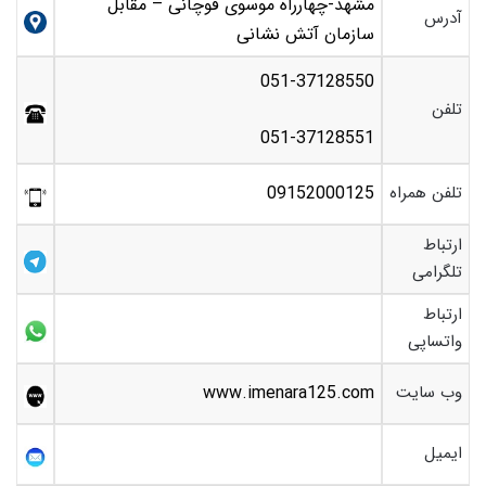
مشهد-چهارراه موسوی قوچانی – مقابل
آدرس
سازمان آتش نشانی
051-37128550
تلفن
051-37128551
تلفن همراه
09152000125
ارتباط
تلگرامی
ارتباط
واتساپی
وب سایت
www.imenara125.com
ایمیل