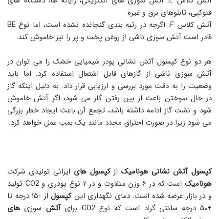
آتش کلاس E: آتش سوزی های الکتریکی، رایانه ها، دستگاه های
فتوکپی، تابلوهای برق و غیره
آتش کلاس F: اگرچه در رتبه بندی گنجانده نشده است، اما نوع BE
قادر است آتش سوزی ناشی از روغن پخت و پز را نیز خاموش کند.
هر دو نوع کپسول آتش نشانی پودر شیمیایی خشک را می توان در
آتش سوزی ناشی از گازهای قابل اشتعال استفاده کرد. اما باید
وضعیت را به دقت مورد بررسی و ارزیابی قرار داد. به دلیل اینکه گاز
در حال سوختن باعث از بین رفتن گاز می شود، اگر آتش خاموش
شود و نشت گاز ادامه داشته باشد، تجمع آن باعث ایجاد خطر بزرگی
می شود زیرا در صورت احتراق مجدد مانند یک بمب عمل خواهد کرد.
کپسول آتش نشانی هونامیک
از
کپسول های
ایرانی تولیدی شرکت
هونامیک
است که در ۶ وزن متفاوت و در ۲ نوع پودری و CO2 تولید
و در بازار عرضه شده است. دمای نگهداری این
کپسول
از -۱۵ درجه تا
+۵۰ درجه سانتی گراد است که نوع CO2 برای
آتش
سوزی
های