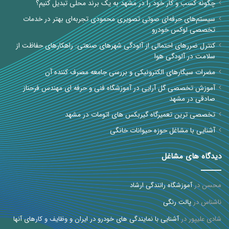
چگونه کسب و کار خود را در مشهد به یک برند محلی تبدیل کنیم؟
سیستم‌های حرفه‌ای صوتی تصویری محمودی تجربه‌ای بهتر در خدمات
تخصصی لوکس خودرو
کنترل ضررهای احتمالی از آلودگی شهرهای صنعتی: راهکارهای حفاظت از
سلامت در آلودگی هوا
مضرات سیگارهای الکترونیکی و بررسی جامعه مصرف کننده آن
آموزش تخصصی گل آرایی در آموزشگاه فنی و حرفه ای مهندس فرحناز
صادقی در مشهد
تخصصی ترین تعمیرگاه گیربکس های اتومات در مشهد
آشنایی با مشاغل حوزه حیوانات خانگی
دیدگاه های مشاغل
محسن
در
آموزشگاه رانندگی ارشاد
ناشناس
در
پالت رنگی
شادی علیپور
در
آشنایی با نمایندگی های خودرو در ایران و وظایف و کارهای آنها