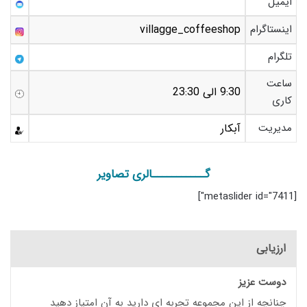
ایمیل
اینستاگرام
villagge_coffeeshop
تلگرام
ساعت
9:30 الی 23:30
کاری
مدیریت
آبکار
گـــــــــــالری تصاویر
[metaslider id="7411"]
ارزیابی
دوست عزیز
چنانچه از این مجموعه تجربه ای دارید به آن امتیاز دهید