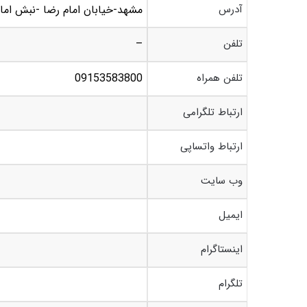
آدرس
مشهد-خيابان امام رضا -نبش امام رضا31 – ک
تلفن
–
تلفن همراه
09153583800
ارتباط تلگرامی
ارتباط واتساپی
وب سایت
ایمیل
اینستاگرام
تلگرام