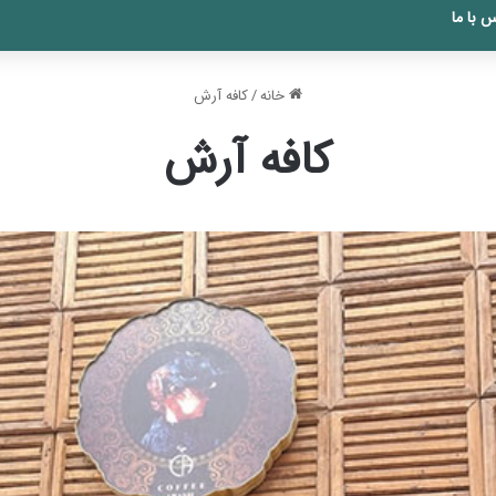
 با ما
خانه
/
کافه آرش
کافه آرش