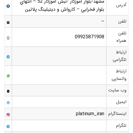
مشهد-بلوار آموزگار -نبش آموزگار 52 – انتهاي
آدرس
بلوار فخرايي – کارواش و ديتيلينگ پلاتين
تلفن
–
تلفن
09925871908
همراه
ارتباط
تلگرامی
ارتباط
واتساپی
وب سایت
ایمیل
اینستاگرام
platinum_iran
تلگرام