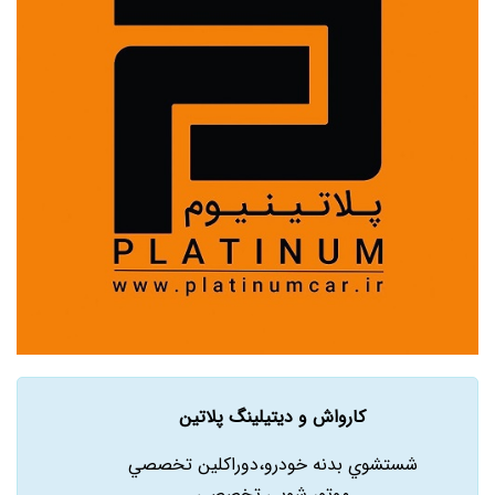
کارواش و دیتیلینگ پلاتین
شستشوي بدنه خودرو،دوراکلين تخصصي
موتور شويي تخصصي