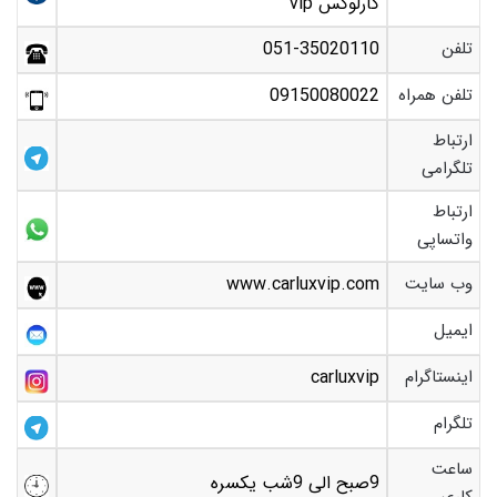
کارلوکس vip
تلفن
051-35020110
تلفن همراه
09150080022
ارتباط
تلگرامی
ارتباط
واتساپی
وب سایت
www.carluxvip.com
ایمیل
اینستاگرام
carluxvip
تلگرام
ساعت
9صبح الی 9شب یکسره