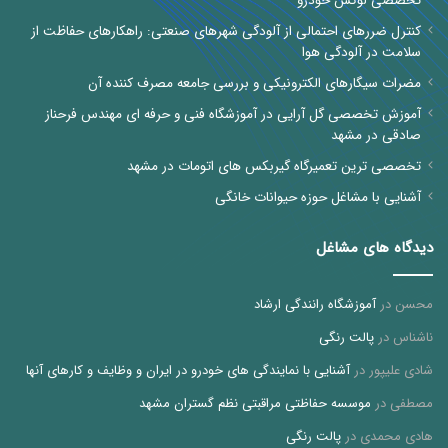
تخصصی لوکس خودرو
کنترل ضررهای احتمالی از آلودگی شهرهای صنعتی: راهکارهای حفاظت از
سلامت در آلودگی هوا
مضرات سیگارهای الکترونیکی و بررسی جامعه مصرف کننده آن
آموزش تخصصی گل آرایی در آموزشگاه فنی و حرفه ای مهندس فرحناز
صادقی در مشهد
تخصصی ترین تعمیرگاه گیربکس های اتومات در مشهد
آشنایی با مشاغل حوزه حیوانات خانگی
دیدگاه های مشاغل
محسن
در
آموزشگاه رانندگی ارشاد
ناشناس
در
پالت رنگی
شادی علیپور
در
آشنایی با نمایندگی های خودرو در ایران و وظایف و کارهای آنها
مصطفی
در
موسسه حفاظتی مراقبتی نظم گستران مشهد
هادی محمدی
در
پالت رنگی