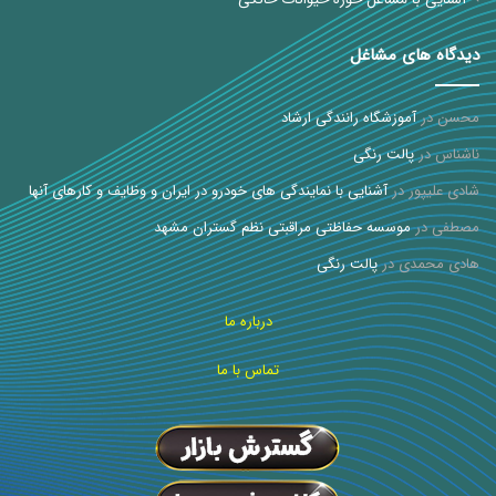
دیدگاه های مشاغل
محسن
در
آموزشگاه رانندگی ارشاد
ناشناس
در
پالت رنگی
شادی علیپور
در
آشنایی با نمایندگی های خودرو در ایران و وظایف و کارهای آنها
مصطفی
در
موسسه حفاظتی مراقبتی نظم گستران مشهد
هادی محمدی
در
پالت رنگی
درباره ما
تماس با ما