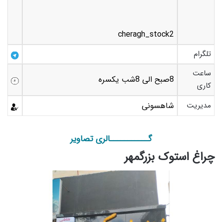
cheragh_stock2
تلگرام
ساعت
8صبح الی 8شب یکسره
کاری
مدیریت
شاهسونی
گـــــــــــالری تصاویر
چراغ استوک بزرگمهر