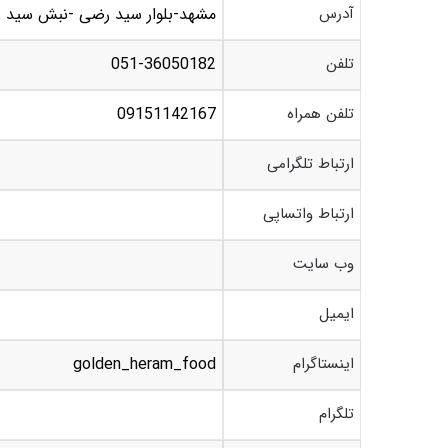
آدرس
مشهد-بلوار سید رضی -نبش سید رضی 28 – ساندویچ هر
تلفن
051-36050182
تلفن همراه
09151142167
ارتباط تلگرامی
ارتباط واتساپی
وب سایت
ایمیل
اینستاگرام
golden_heram_food
تلگرام