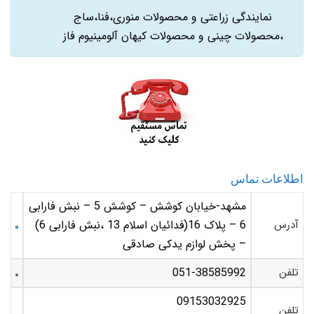
نمایندگی زراعتی و محصولات منوری،فنا،ساج
،محصولات چینی و محصولات کیهان آلومینیوم فاز
اطلاعات تماس
مشهد-خیابان کوشش – کوشش 5 – نبش فارابی
آدرس
6 – پلاک 16(فدائیان اسلام 13 ،نبش فارابی 6)
– پخش لوازم یدکی صادقی
تلفن
051-38585992
09153032925
تلفن