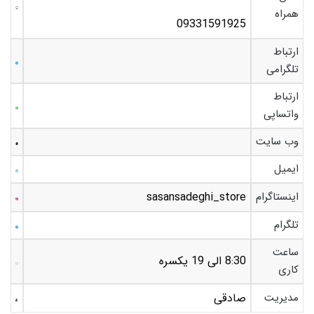
همراه
09331591925
ارتباط
تلگرامی
ارتباط
واتساپی
وب سایت
ایمیل
اینستاگرام
sasansadeghi_store
تلگرام
ساعت
8:30 الی 19 یکسره
کاری
مدیریت
صادقی