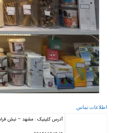
اطلاعات تماس
آدرس کلینیک : مشهد – نبش فرامرز