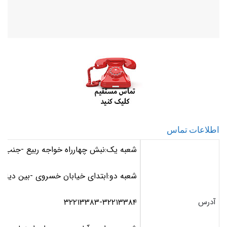
اطلاعات تماس
شعبه یک:نبش چهارراه خواجه ربیع -جنب ب
شعبه دو:ابتدای خیابان خسروی -بین دیالمه ۲ و
آدرس
۳۲۲۱۳۳۸۳-۳۲۲۱۳۳۸۴