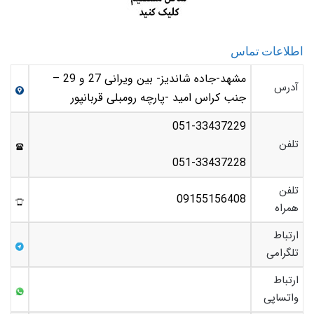
اطلاعات تماس
مشهد-جاده شاندیز- بین ویرانی 27 و 29 –
آدرس
جنب کراس امید -پارچه رومبلی قربانپور
051-33437229
تلفن
051-33437228
تلفن
09155156408
همراه
ارتباط
تلگرامی
ارتباط
واتساپی