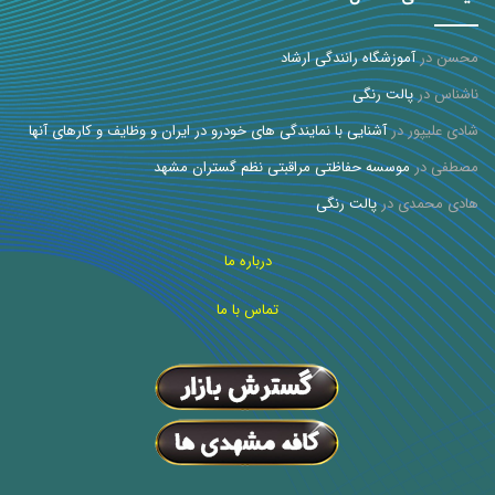
محسن
در
آموزشگاه رانندگی ارشاد
ناشناس
در
پالت رنگی
شادی علیپور
در
آشنایی با نمایندگی های خودرو در ایران و وظایف و کارهای آنها
مصطفی
در
موسسه حفاظتی مراقبتی نظم گستران مشهد
هادی محمدی
در
پالت رنگی
درباره ما
تماس با ما