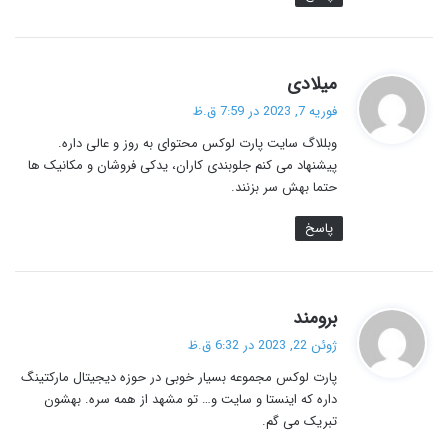
گ
میلادی
ف
فوریه 7, 2023 در 7:59 ق.ظ
ت
وبللاگ سایت پارت لوکس محتوای به روز و عالی داره.
:
پیشنهاد می کنم جلوبندی کاران، یدکی فروشان و مکانیک ها
حتما بهش سر بزنند.
پاسخ
گ
برومند
ف
ژوئن 22, 2023 در 6:32 ق.ظ
ت
پارت لوکس مجموعه بسیار خوبی در حوزه دیجیتال مارکتینگ
:
داره که اینستا و سایت و… تو مشهد از همه سره. بهشون
تبریک می گم.