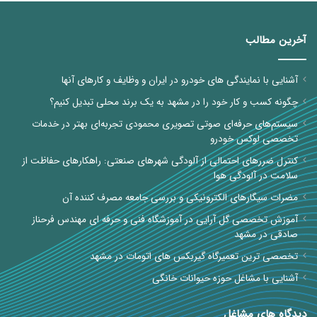
آخرین مطالب
آشنایی با نمایندگی های خودرو در ایران و وظایف و کارهای آنها
چگونه کسب و کار خود را در مشهد به یک برند محلی تبدیل کنیم؟
سیستم‌های حرفه‌ای صوتی تصویری محمودی تجربه‌ای بهتر در خدمات
تخصصی لوکس خودرو
کنترل ضررهای احتمالی از آلودگی شهرهای صنعتی: راهکارهای حفاظت از
سلامت در آلودگی هوا
مضرات سیگارهای الکترونیکی و بررسی جامعه مصرف کننده آن
آموزش تخصصی گل آرایی در آموزشگاه فنی و حرفه ای مهندس فرحناز
صادقی در مشهد
تخصصی ترین تعمیرگاه گیربکس های اتومات در مشهد
آشنایی با مشاغل حوزه حیوانات خانگی
دیدگاه های مشاغل