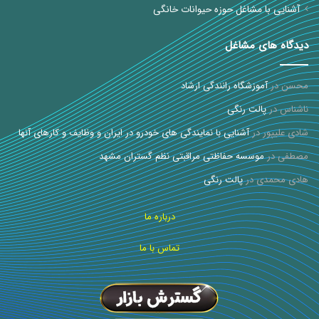
آشنایی با مشاغل حوزه حیوانات خانگی
دیدگاه های مشاغل
محسن
در
آموزشگاه رانندگی ارشاد
ناشناس
در
پالت رنگی
شادی علیپور
در
آشنایی با نمایندگی های خودرو در ایران و وظایف و کارهای آنها
مصطفی
در
موسسه حفاظتی مراقبتی نظم گستران مشهد
هادی محمدی
در
پالت رنگی
درباره ما
تماس با ما