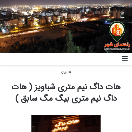
خانه
هات داگ نیم متری شباویز ( هات
داگ نیم متری بیگ مگ سابق )