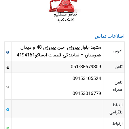
اطلاعات تماس
مشهد-بلوار پیروزی -بین پیروزی 48 و میدان
آدرس
هنرستان – نمایندگی قطعات ایساکو4194161
تلفن
051-38679309
09153105524
تلفن
همراه
09153016779
ارتباط
تلگرامی
ارتباط