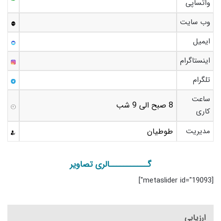
واتساپی
وب سایت
ایمیل
اینستاگرام
تلگرام
ساعت
8 صبح الی 9 شب
کاری
مدیریت
طوطیان
گـــــــــــالری تصاویر
[metaslider id="19093"]
ارزیابی