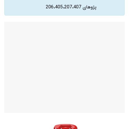
پژوهای 206،405،207،407