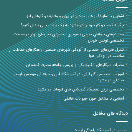
آشنایی با نمایندگی های خودرو در ایران و وظایف و کارهای آنها
چگونه کسب و کار خود را در مشهد به یک برند محلی تبدیل کنیم؟
سیستم‌های حرفه‌ای صوتی تصویری محمودی تجربه‌ای بهتر در خدمات
تخصصی لوکس خودرو
کنترل ضررهای احتمالی از آلودگی شهرهای صنعتی: راهکارهای حفاظت از
سلامت در آلودگی هوا
مضرات سیگارهای الکترونیکی و بررسی جامعه مصرف کننده آن
آموزش تخصصی گل آرایی در آموزشگاه فنی و حرفه ای مهندس فرحناز
صادقی در مشهد
تخصصی ترین تعمیرگاه گیربکس های اتومات در مشهد
آشنایی با مشاغل حوزه حیوانات خانگی
دیدگاه های مشاغل
محسن
در
آموزشگاه رانندگی ارشاد