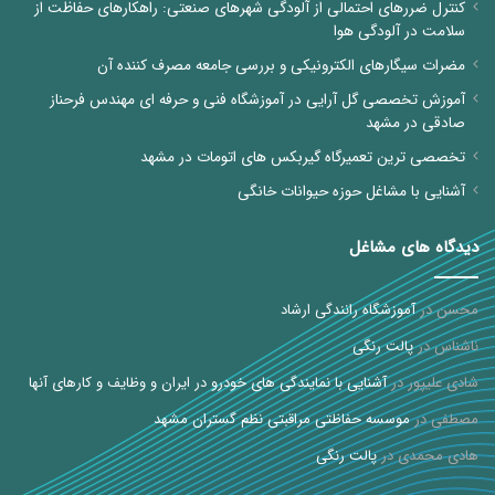
کنترل ضررهای احتمالی از آلودگی شهرهای صنعتی: راهکارهای حفاظت از
سلامت در آلودگی هوا
مضرات سیگارهای الکترونیکی و بررسی جامعه مصرف کننده آن
آموزش تخصصی گل آرایی در آموزشگاه فنی و حرفه ای مهندس فرحناز
صادقی در مشهد
تخصصی ترین تعمیرگاه گیربکس های اتومات در مشهد
آشنایی با مشاغل حوزه حیوانات خانگی
دیدگاه های مشاغل
محسن
در
آموزشگاه رانندگی ارشاد
ناشناس
در
پالت رنگی
شادی علیپور
در
آشنایی با نمایندگی های خودرو در ایران و وظایف و کارهای آنها
مصطفی
در
موسسه حفاظتی مراقبتی نظم گستران مشهد
هادی محمدی
در
پالت رنگی