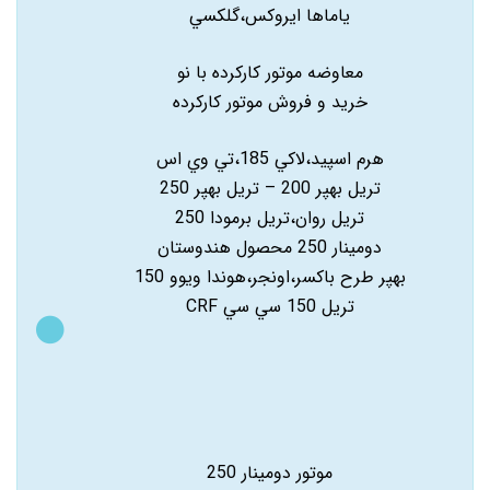
ياماها ايروکس،گلکسي
معاوضه موتور کارکرده با نو
خريد و فروش موتور کارکرده
هرم اسپيد،لاکي 185،تي وي اس
تريل بهپر 200 – تريل بهپر 250
تريل روان،تريل برمودا 250
دومينار 250 محصول هندوستان
بهپر طرح باکسر،اونجر،هوندا ويوو 150
تريل 150 سي سي CRF
موتور دومینار 250