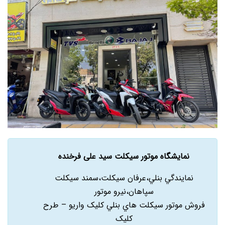
نمایشگاه موتور سیکلت سید علی فرخنده
نمايندگي بنلي،عرفان سيکلت،سمند سيکلت
سپاهان،نيرو موتور
فروش موتور سيکلت هاي بنلي کليک واريو – طرح
کليک