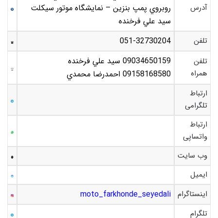
آدرس
روبروي پمپ بنزين – نمايشگاه موتور سيکلت
سيد علي فرخنده
تلفن
051-32730204
09034650159 سيد علي فرخنده
تلفن
همراه
09158168580 احمدرضا محمدي
ارتباط
تلگرامی
ارتباط
واتساپی
وب سایت
ایمیل
اینستاگرام
moto_farkhonde_seyedali
تلگرام