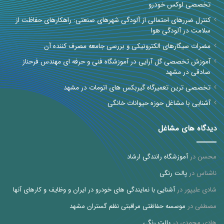
تخصصی لوکس خودرو
کنترل ضررهای احتمالی از آلودگی شهرهای صنعتی: راهکارهای حفاظت از
سلامت در آلودگی هوا
مضرات سیگارهای الکترونیکی و بررسی جامعه مصرف کننده آن
آموزش تخصصی گل آرایی در آموزشگاه فنی و حرفه ای مهندس فرحناز
صادقی در مشهد
تخصصی ترین تعمیرگاه گیربکس های اتومات در مشهد
آشنایی با مشاغل حوزه حیوانات خانگی
دیدگاه های مشاغل
محسن
در
آموزشگاه رانندگی ارشاد
ناشناس
در
پالت رنگی
شادی علیپور
در
آشنایی با نمایندگی های خودرو در ایران و وظایف و کارهای آنها
مصطفی
در
موسسه حفاظتی مراقبتی نظم گستران مشهد
هادی محمدی
در
پالت رنگی