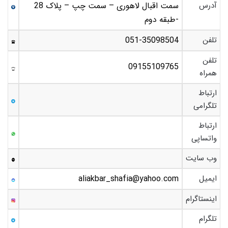
آدرس
سمت اقبال لاهوری – سمت چپ – پلاک 28
-طبقه دوم
تلفن
051-35098504
تلفن
09155109765
همراه
ارتباط
تلگرامی
ارتباط
واتساپی
وب سایت
ایمیل
aliakbar_shafia@yahoo.com
اینستاگرام
تلگرام