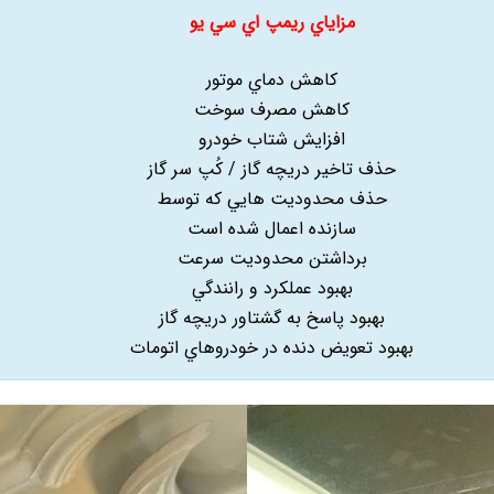
مزاياي ريمپ اي سي يو
کاهش دماي موتور
کاهش مصرف سوخت
افزايش شتاب خودرو
حذف تاخير دريچه گاز / کُپ سر گاز
حذف محدوديت هايي که توسط
سازنده اعمال شده است
برداشتن محدوديت سرعت
بهبود عملکرد و رانندگي
بهبود پاسخ به گشتاور دريچه گاز
بهبود تعويض دنده در خودروهاي اتومات