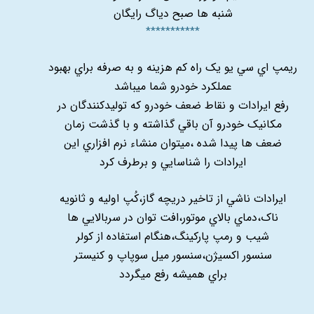
شنبه ها صبح دیاگ رایگان
***********
ريمپ اي سي يو يک راه کم هزينه و به صرفه براي بهبود
عملکرد خودرو شما ميباشد
رفع ايرادات و نقاط ضعف خودرو که توليدکنندگان در
مکانيک خودرو آن باقي گذاشته و با گذشت زمان
ضعف ها پيدا شده ،ميتوان منشاء نرم افزاري اين
ايرادات را شناسايي و برطرف کرد
ايرادات ناشي از تاخير دريچه گاز،کُپ اوليه و ثانويه
ناک،دماي بالاي موتور،افت توان در سربالايي ها
شيب و رمپ پارکينگ،هنگام استفاده از کولر
سنسور اکسيژن،سنسور ميل سوپاپ و کنيستر
براي هميشه رفع ميگردد