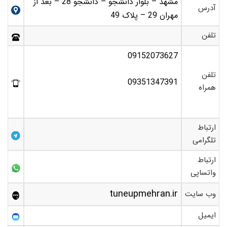
مشهد – بلوار دانشجو – دانشجو 28 – بعد از
آدرس
مهران 29 – پلاک 49
تلفن
09152073627
تلفن
09351347391
همراه
ارتباط
تلگرامی
ارتباط
واتساپی
tuneupmehran.ir
وب سایت
ایمیل