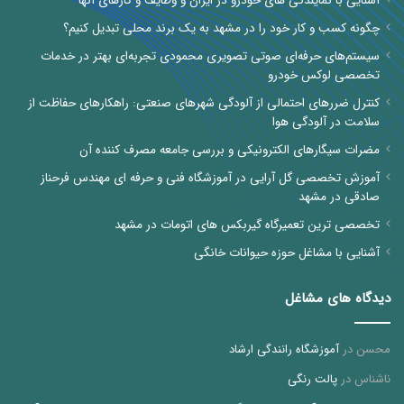
آشنایی با نمایندگی های خودرو در ایران و وظایف و کارهای آنها
چگونه کسب و کار خود را در مشهد به یک برند محلی تبدیل کنیم؟
سیستم‌های حرفه‌ای صوتی تصویری محمودی تجربه‌ای بهتر در خدمات
تخصصی لوکس خودرو
کنترل ضررهای احتمالی از آلودگی شهرهای صنعتی: راهکارهای حفاظت از
سلامت در آلودگی هوا
مضرات سیگارهای الکترونیکی و بررسی جامعه مصرف کننده آن
آموزش تخصصی گل آرایی در آموزشگاه فنی و حرفه ای مهندس فرحناز
صادقی در مشهد
تخصصی ترین تعمیرگاه گیربکس های اتومات در مشهد
آشنایی با مشاغل حوزه حیوانات خانگی
دیدگاه های مشاغل
محسن
در
آموزشگاه رانندگی ارشاد
ناشناس
در
پالت رنگی