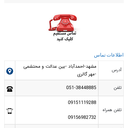
اطلاعات تماس
مشهد-احمدآباد -بین عدالت و محتشمی
آدرس
-مهر گالری
تلفن
051-38448885
09151119288
تلفن همراه
09156982732