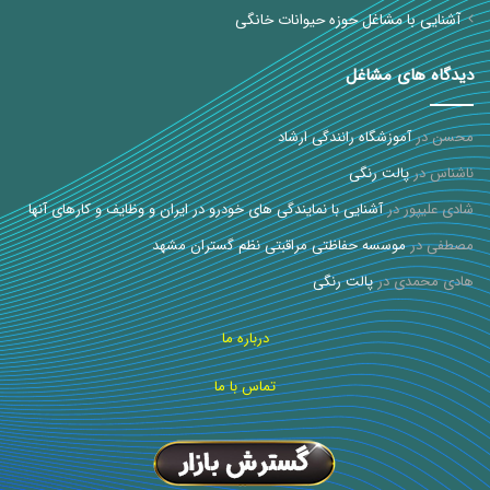
آشنایی با مشاغل حوزه حیوانات خانگی
دیدگاه های مشاغل
محسن
در
آموزشگاه رانندگی ارشاد
ناشناس
در
پالت رنگی
شادی علیپور
در
آشنایی با نمایندگی های خودرو در ایران و وظایف و کارهای آنها
مصطفی
در
موسسه حفاظتی مراقبتی نظم گستران مشهد
هادی محمدی
در
پالت رنگی
درباره ما
تماس با ما