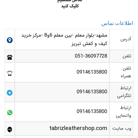
اطلاعات تماس
مشهد-بلوار معلم -بین معلم 6و8 -مرکز خرید
آدرس
کیف و کفش تبریز
تلفن
051-36097728
تلفن
09146135800
همراه
ارتباط
09146135800
تلگرامی
ارتباط
09146135800
واتساپی
tabrizleathershop.com
وب سایت