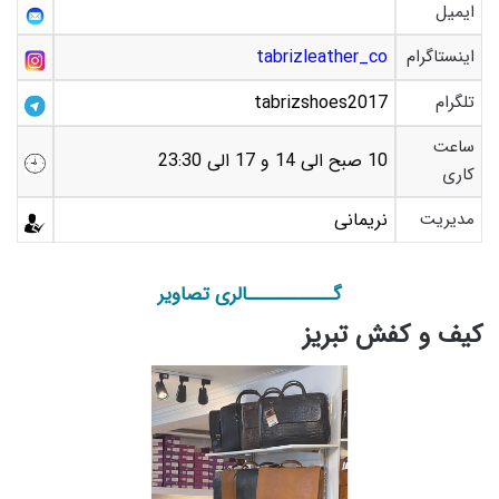
ایمیل
اینستاگرام
tabrizleather_co
تلگرام
tabrizshoes2017
ساعت
10 صبح الی 14 و 17 الی 23:30
کاری
مدیریت
نریمانی
گـــــــــــالری تصاویر
کیف و کفش تبریز