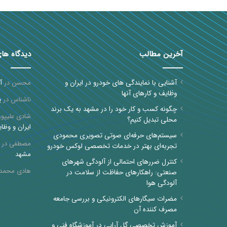
آخرین مطالب
دیدگاه ها
آشنایی با نمایندگی های خودرو در ایران و
محسن
در
آ
وظایف و کارهای آنها
ناشناس
در
پ
چگونه کسب و کار خود را در مشهد به یک برند
شادی علیپور
محلی تبدیل کنیم؟
ایران و وظای
سیستم‌های حرفه‌ای صوتی تصویری محمودی
مصطفی
در
تجربه‌ای بهتر در خدمات تخصصی لوکس خودرو
مشهد
کنترل ضررهای احتمالی از آلودگی شهرهای
هادی محمد
صنعتی: راهکارهای حفاظت از سلامت در
آلودگی هوا
مضرات سیگارهای الکترونیکی و بررسی جامعه
مصرف کننده آن
آموزش تخصصی گل آرایی در آموزشگاه فنی و