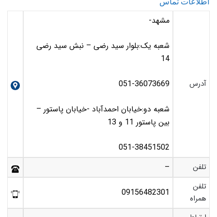
اطلاعات تماس
مشهد-
شعبه یک:بلوار سید رضی – نبش سید رضی
14
آدرس
051-36073669
شعبه دو:خیابان احمدآباد -خیابان پاستور –
بین پاستور 11 و 13
051-38451502
تلفن
–
تلفن
09156482301
همراه