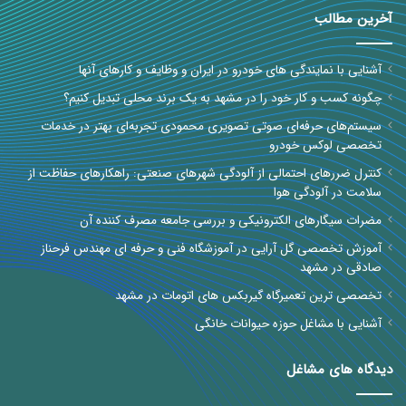
آخرین مطالب
آشنایی با نمایندگی های خودرو در ایران و وظایف و کارهای آنها
چگونه کسب و کار خود را در مشهد به یک برند محلی تبدیل کنیم؟
سیستم‌های حرفه‌ای صوتی تصویری محمودی تجربه‌ای بهتر در خدمات
تخصصی لوکس خودرو
کنترل ضررهای احتمالی از آلودگی شهرهای صنعتی: راهکارهای حفاظت از
سلامت در آلودگی هوا
مضرات سیگارهای الکترونیکی و بررسی جامعه مصرف کننده آن
آموزش تخصصی گل آرایی در آموزشگاه فنی و حرفه ای مهندس فرحناز
صادقی در مشهد
تخصصی ترین تعمیرگاه گیربکس های اتومات در مشهد
آشنایی با مشاغل حوزه حیوانات خانگی
دیدگاه های مشاغل