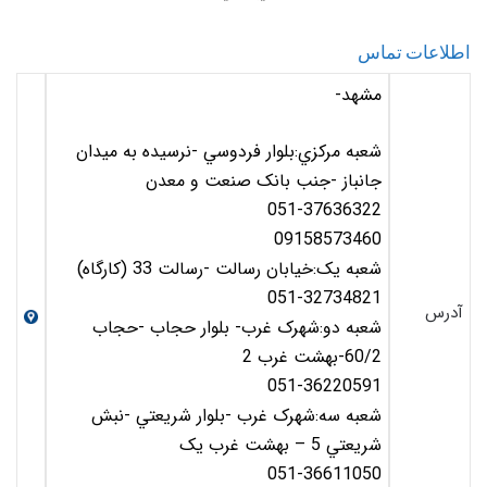
اطلاعات تماس
مشهد-
شعبه مرکزي:بلوار فردوسي -نرسيده به ميدان
جانباز -جنب بانک صنعت و معدن
051-37636322
09158573460
شعبه يک:خيابان رسالت -رسالت 33 (کارگاه)
051-32734821
آدرس
شعبه دو:شهرک غرب- بلوار حجاب -حجاب
60/2-بهشت غرب 2
051-36220591
شعبه سه:شهرک غرب -بلوار شريعتي -نبش
شريعتي 5 – بهشت غرب يک
051-36611050