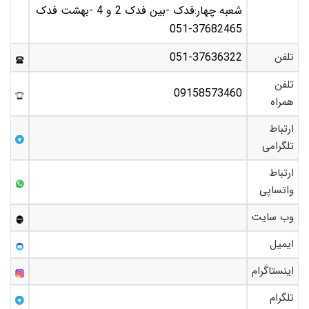
شعبه چهار:فدک -بين فدک 2 و 4 -بهشت فدک
051-37682465
تلفن
051-37636322
تلفن
09158573460
همراه
ارتباط
تلگرامی
ارتباط
واتساپی
وب سایت
ایمیل
اینستاگرام
تلگرام