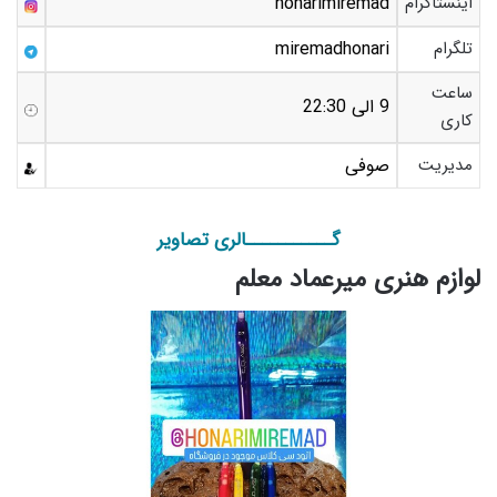
اینستاگرام
honarimiremad
تلگرام
miremadhonari
ساعت
9 الی 22:30
کاری
مدیریت
صوفی
گـــــــــــالری تصاویر
لوازم هنری میرعماد معلم