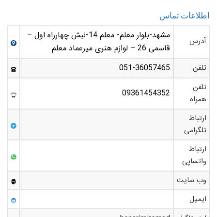
اطلاعات تماس
مشهد-بلوار معلم- معلم 14-نبش چهارراه اول –
آدرس
قاسمی 26 – لوازم هنری میرعماد معلم
تلفن
051-36057465
تلفن
09361454352
همراه
ارتباط
تلگرامی
ارتباط
واتساپی
وب سایت
ایمیل