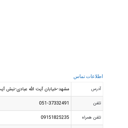
اطلاعات تماس
آدرس
مشهد-خیابان آیت الله عبادی-نبش آیت الله عبادی 101-فروشگاه لو
تلفن
051-37332491
تلفن همراه
09151825235