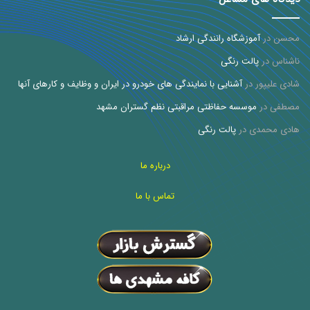
محسن
در
آموزشگاه رانندگی ارشاد
ناشناس
در
پالت رنگی
شادی علیپور
در
آشنایی با نمایندگی های خودرو در ایران و وظایف و کارهای آنها
مصطفی
در
موسسه حفاظتی مراقبتی نظم گستران مشهد
هادی محمدی
در
پالت رنگی
درباره ما
تماس با ما