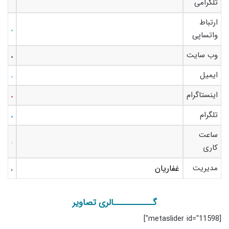
تلگرامی
ارتباط
واتساپی
وب سایت
ایمیل
اینستاگرام
تلگرام
ساعت
کاری
مدیریت
غفاریان
گـــــــــــالری تصاویر
[metaslider id="11598"]