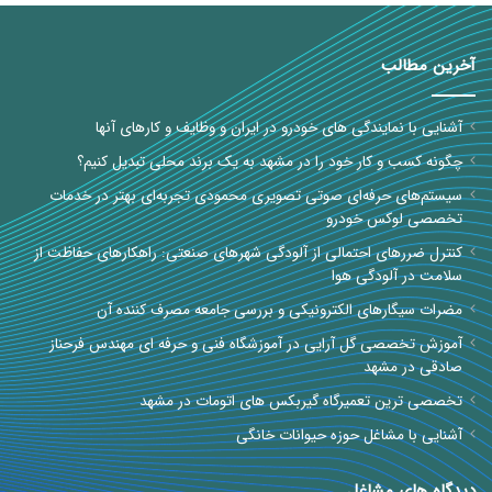
آخرین مطالب
آشنایی با نمایندگی های خودرو در ایران و وظایف و کارهای آنها
چگونه کسب و کار خود را در مشهد به یک برند محلی تبدیل کنیم؟
سیستم‌های حرفه‌ای صوتی تصویری محمودی تجربه‌ای بهتر در خدمات
تخصصی لوکس خودرو
کنترل ضررهای احتمالی از آلودگی شهرهای صنعتی: راهکارهای حفاظت از
سلامت در آلودگی هوا
مضرات سیگارهای الکترونیکی و بررسی جامعه مصرف کننده آن
آموزش تخصصی گل آرایی در آموزشگاه فنی و حرفه ای مهندس فرحناز
صادقی در مشهد
تخصصی ترین تعمیرگاه گیربکس های اتومات در مشهد
آشنایی با مشاغل حوزه حیوانات خانگی
دیدگاه های مشاغل