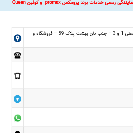
مایندگی رسمی خدمات برند پرومکس promax و کوئین Queen
مشهد-قاسم آباد -بلوار شریعتی -بین شریعتی 1 و 3 – جنب نان بهشت پلاک 59 – فروشگاه و