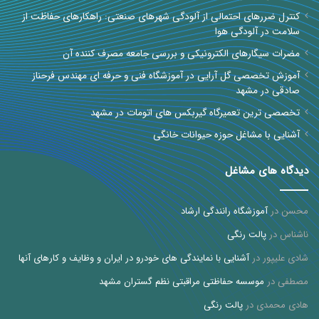
کنترل ضررهای احتمالی از آلودگی شهرهای صنعتی: راهکارهای حفاظت از
سلامت در آلودگی هوا
مضرات سیگارهای الکترونیکی و بررسی جامعه مصرف کننده آن
آموزش تخصصی گل آرایی در آموزشگاه فنی و حرفه ای مهندس فرحناز
صادقی در مشهد
تخصصی ترین تعمیرگاه گیربکس های اتومات در مشهد
آشنایی با مشاغل حوزه حیوانات خانگی
دیدگاه های مشاغل
محسن
در
آموزشگاه رانندگی ارشاد
ناشناس
در
پالت رنگی
شادی علیپور
در
آشنایی با نمایندگی های خودرو در ایران و وظایف و کارهای آنها
مصطفی
در
موسسه حفاظتی مراقبتی نظم گستران مشهد
هادی محمدی
در
پالت رنگی