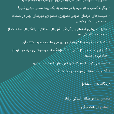
آشنایی با نمایندگی های خودرو در ایران و وظایف و کارهای آنها
چگونه کسب و کار خود را در مشهد به یک برند محلی تبدیل کنیم؟
سیستم‌های حرفه‌ای صوتی تصویری محمودی تجربه‌ای بهتر در خدمات
تخصصی لوکس خودرو
کنترل ضررهای احتمالی از آلودگی شهرهای صنعتی: راهکارهای حفاظت از
سلامت در آلودگی هوا
مضرات سیگارهای الکترونیکی و بررسی جامعه مصرف کننده آن
آموزش تخصصی گل آرایی در آموزشگاه فنی و حرفه ای مهندس فرحناز
صادقی در مشهد
تخصصی ترین تعمیرگاه گیربکس های اتومات در مشهد
آشنایی با مشاغل حوزه حیوانات خانگی
دیدگاه های مشاغل
محسن
در
آموزشگاه رانندگی ارشاد
ناشناس
در
پالت رنگی