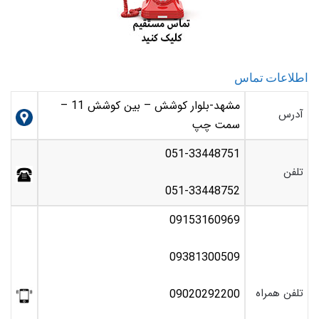
اطلاعات تماس
مشهد-بلوار کوشش – بین کوشش 11 –
آدرس
سمت چپ
051-33448751
تلفن
051-33448752
09153160969
09381300509
تلفن همراه
09020292200