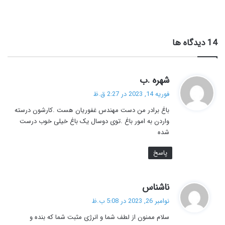
‫14 دیدگاه ها
گ
شهره .ب
ف
فوریه 14, 2023 در 2:27 ق.ظ
ت
باغ برادر من دست مهندس غفوریان هست .کارشون درسته
:
واردن به امور باغ .توی دوسال یک باغ خیلی خوب درست
شده
پاسخ
گ
ناشناس
ف
نوامبر 26, 2023 در 5:08 ب.ظ
ت
سلام ممنون از لطف شما و انرژی مثبت شما که بنده و
: