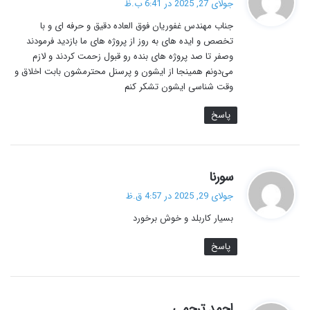
جولای 27, 2025 در 6:41 ب.ظ
ت
جناب مهندس غفوریان فوق العاده دقیق و حرفه ای و با
:
تخصص و ایده های به روز از پروژه های ما بازدید فرمودند
وصفر تا صد پروژه های بنده رو قبول زحمت کردند و لازم
می‌دونم همینجا از ایشون و پرسنل محترمشون بابت اخلاق و
وقت شناسی ایشون تشکر کنم
پاسخ
گ
سورنا
ف
جولای 29, 2025 در 4:57 ق.ظ
ت
بسیار کاربلد و خوش برخورد
:
پاسخ
گ
احمد ترحمی