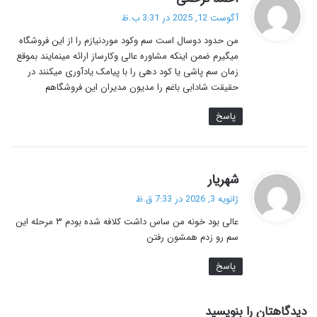
ف
آگوست 12, 2025 در 3:31 ب.ظ
ت
من حدود دوسال است سم وکود موردنیازم را از این فروشگاه
:
میگیرم ضمن اینکه مشاوره عالی وکارساز ارائه مینمایند بموقع
زمان سم پاشی یا کود دهی را با پیامک یادآوری میکنند در
حقیقت شادابی باغم را مدیون مدیران این فروشگاهم
پاسخ
گ
شهریار
ف
ژانویه 3, 2026 در 7:33 ق.ظ
ت
عالی بود خونه من ساس داشت کلافه شده بودم ۳ مرحله این
:
سم رو زدم همشون رفتن
پاسخ
دیدگاهتان را بنویسید