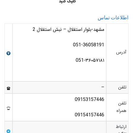
اطلاعات تماس
مشهد-بلوار استقلال – نبش استقلال 2
051-36058191
آدرس
051-۳۶۰۵۷۱۸۱
تلفن
–
09153157446
تلفن
همراه
09154157446
ارتباط