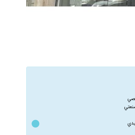
صصي
نعتي
يدي