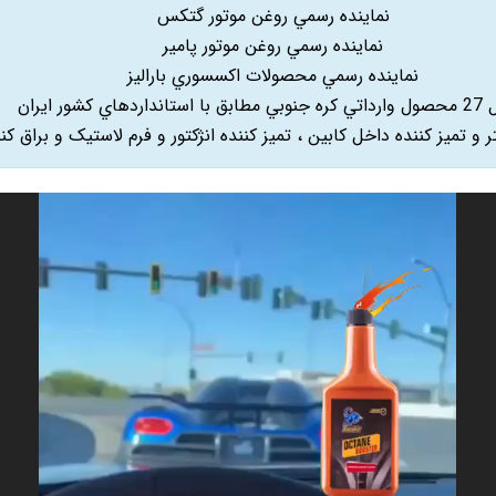
نماينده رسمي روغن موتور گتکس
نماينده رسمي روغن موتور پامير
نماينده رسمي محصولات اکسسوري باراليز
داردهاي کشور ايران
ر و تميز کننده داخل کابين ، تميز کننده انژکتور و فرم لاستيک و براق کن