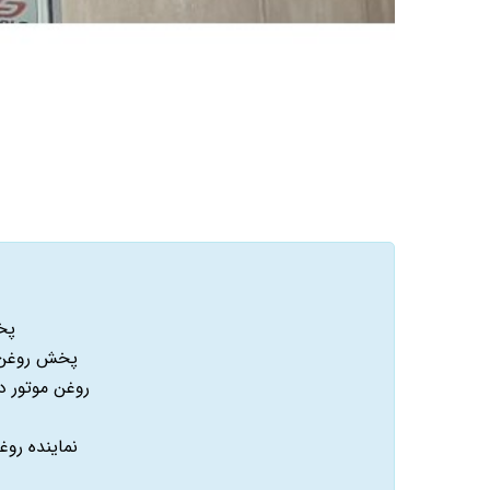
پخ
پخش روغن 
روغن موتور 
نماينده رو