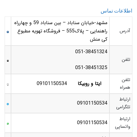
اطلاعات تماس
مشهد-خیابان سناباد – بین سناباد 59 و چهارراه
آدرس
راهنمایی – پلاک555 – فروشگاه تهویه مطبوع
کی منش
051-38451324
تلفن
051-38451325
تلفن
ایتا و روبیکا
09101150534
همراه
ارتباط
09101150534
تلگرامی
ارتباط
09101150534
واتساپی