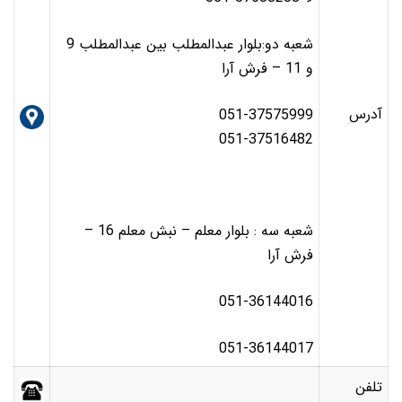
شعبه دو:بلوار عبدالمطلب بين عبدالمطلب 9
و 11 – فرش آرا
آدرس
051-37575999
051-37516482
شعبه سه : بلوار معلم – نبش معلم 16 –
فرش آرا
051-36144016
051-36144017
تلفن