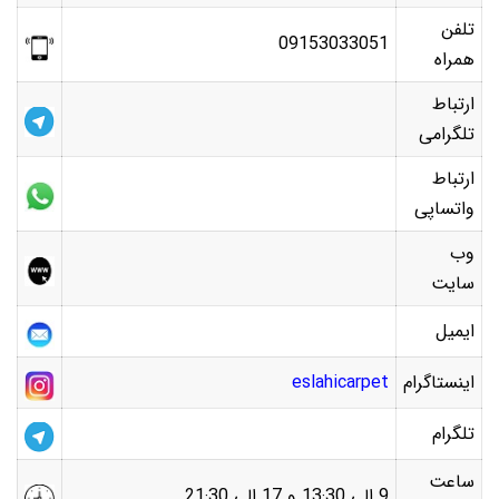
تلفن
09153033051
همراه
ارتباط
تلگرامی
ارتباط
واتساپی
وب
سایت
ایمیل
اینستاگرام
eslahicarpet
تلگرام
ساعت
9 الی 13:30 و 17 الی 21:30