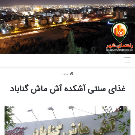
خانه
غذای سنتی آشکده آش ماش گناباد