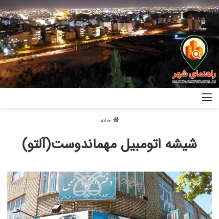
خانه
شیشه اتومبیل مهماندوست(آلتو)