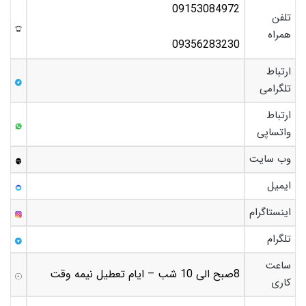
09153084972
تلفن
همراه
09356283230
ارتباط
تلگرامی
ارتباط
واتساپی
وب سایت
ایمیل
اینستاگرام
تلگرام
ساعت
8صبح الی 10 شب – ایام تعطیل نیمه وقت
کاری