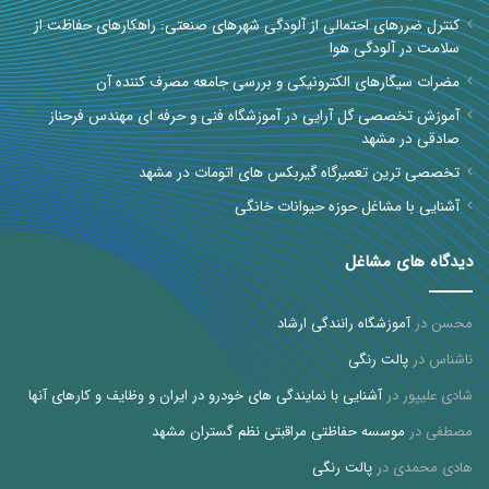
کنترل ضررهای احتمالی از آلودگی شهرهای صنعتی: راهکارهای حفاظت از
سلامت در آلودگی هوا
مضرات سیگارهای الکترونیکی و بررسی جامعه مصرف کننده آن
آموزش تخصصی گل آرایی در آموزشگاه فنی و حرفه ای مهندس فرحناز
صادقی در مشهد
تخصصی ترین تعمیرگاه گیربکس های اتومات در مشهد
آشنایی با مشاغل حوزه حیوانات خانگی
دیدگاه های مشاغل
محسن
در
آموزشگاه رانندگی ارشاد
ناشناس
در
پالت رنگی
شادی علیپور
در
آشنایی با نمایندگی های خودرو در ایران و وظایف و کارهای آنها
مصطفی
در
موسسه حفاظتی مراقبتی نظم گستران مشهد
هادی محمدی
در
پالت رنگی