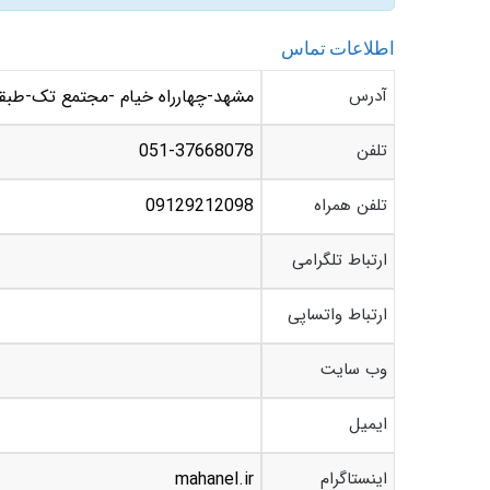
اطلاعات تماس
آدرس
مشهد-چهارراه خیام -مجتمع تک-طبقه 5-واحد 509 – شرکت ماهان الکترو
تلفن
051-37668078
تلفن همراه
09129212098
ارتباط تلگرامی
ارتباط واتساپی
وب سایت
ایمیل
اینستاگرام
mahanel.ir